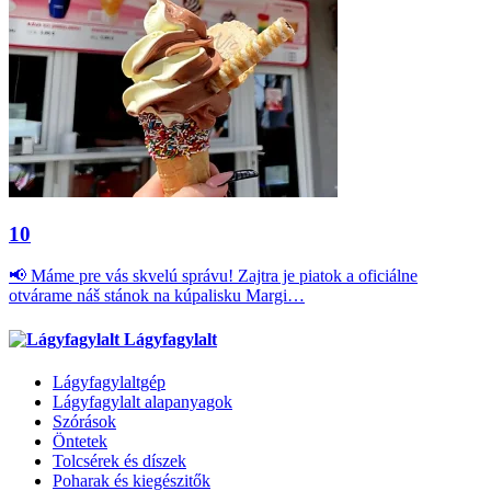
10
📢 Máme pre vás skvelú správu! Zajtra je piatok a oficiálne
otvárame náš stánok na kúpalisku Margi…
Lágyfagylalt
Lágyfagylaltgép
Lágyfagylalt alapanyagok
Szórások
Öntetek
Tolcsérek és díszek
Poharak és kiegészitők