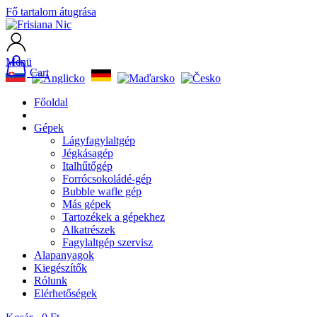
Fő tartalom átugrása
Menü
Cart
Főoldal
Gépek
Lágyfagylaltgép
Jégkásagép
Italhűtőgép
Forrócsokoládé-gép
Bubble wafle gép
Más gépek
Tartozékek a gépekhez
Alkatrészek
Fagylaltgép szervisz
Alapanyagok
Kiegészítők
Rólunk
Elérhetőségek