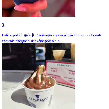
3
Leto v pohári ☀️☕🍦 Osviežujúca káva so zmrzlinou – dokonalé
spojenie energie a sladkého potešenia…