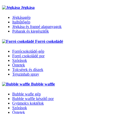
Jégkása
Jégkásagép
Italhűtőgép
Jégkása és frappé alapanyagok
Poharak és kiegészitők
Forró csokoládé
Forrócsokoládé-gép
Forró csokoládé por
Szórások
Öntetek
Tolcsérek és díszek
Tejszinhab spray
Bubble waffle
Bubble wafle gép
Bubble waffle készítő por
Gyümolcs koktélok
Szórások
Öntetek