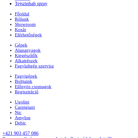
Tejszinhab spray
Főoldal
Rólunk
Showroom
Kosár
Elérhetőségek
Gépek
Alapanyagok
Kiegészítők
Alkatrészek
Fagylaltgép szervisz
Fagyigépek
Boltjaink
Előnyös csomagok
Regisztráció
Ugolini
Carpigiani
Nic
Amylon
Debic
+421 903 457 086