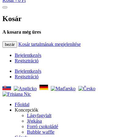
Kosár -
0 Ft
Kosár
A kosara még üres
Kosár tartalmának megjelenítése
bezár
Bejelentkezés
Regisztráció
Bejelentkezés
Regisztráció
Főoldal
Koncepciók
Lágyfagylalt
Jégkása
Forró csokoládé
Bubble waffle