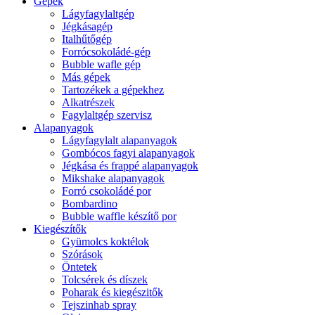
Gépek
Lágyfagylaltgép
Jégkásagép
Italhűtőgép
Forrócsokoládé-gép
Bubble wafle gép
Más gépek
Tartozékek a gépekhez
Alkatrészek
Fagylaltgép szervisz
Alapanyagok
Lágyfagylalt alapanyagok
Gombócos fagyi alapanyagok
Jégkása és frappé alapanyagok
Mikshake alapanyagok
Forró csokoládé por
Bombardino
Bubble waffle készítő por
Kiegészítők
Gyümolcs koktélok
Szórások
Öntetek
Tolcsérek és díszek
Poharak és kiegészitők
Tejszinhab spray