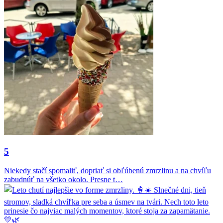
5
Niekedy stačí spomaliť, dopriať si obľúbenú zmrzlinu a na chvíľu
zabudnúť na všetko okolo. Presne t…