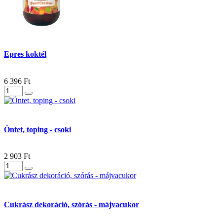
Epres koktél
6 396 Ft
Öntet, toping - csoki
2 903 Ft
Cukrász dekoráció, szórás - májvacukor