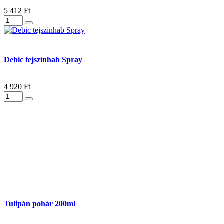
5 412 Ft
Debic tejszínhab Spray
4 920 Ft
Tulipán pohár 200ml