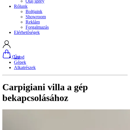
Olaj sprey
Rólunk
Boltjaink
Showroom
Reklám
Forgalmazás
Elérhetőségek
Cart
Úvod
Gépek
Alkatrészek
Carpigiani villa a gép
bekapcsolásához