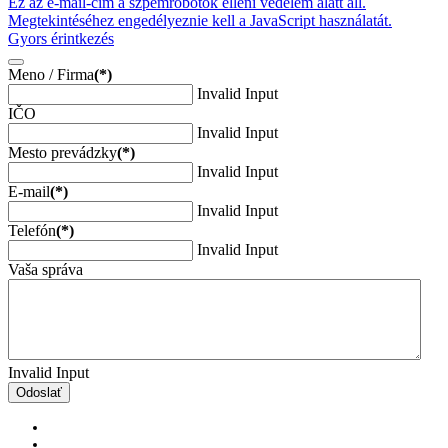
Ez az e-mail-cím a szpemrobotok elleni védelem alatt áll.
Megtekintéséhez engedélyeznie kell a JavaScript használatát.
Gyors érintkezés
Meno / Firma
(*)
Invalid Input
IČO
Invalid Input
Mesto prevádzky
(*)
Invalid Input
E-mail
(*)
Invalid Input
Telefón
(*)
Invalid Input
Vaša správa
Invalid Input
Odoslať