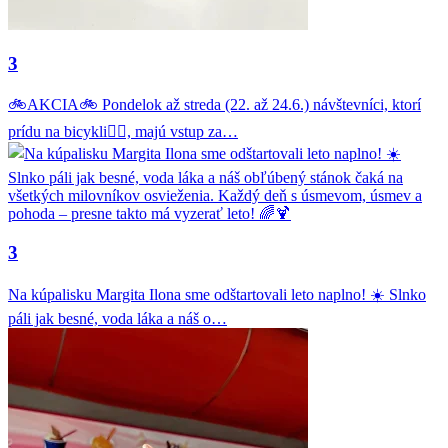
3
🚲AKCIA🚲 Pondelok až streda (22. až 24.6.) návštevníci, ktorí
prídu na bicykli🚴‍♂️, majú vstup za…
3
Na kúpalisku Margita Ilona sme odštartovali leto naplno! ☀️ Slnko
páli jak besné, voda láka a náš o…