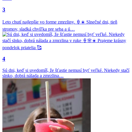
3
Leto chutí najlepšie vo forme zmrzliny. 🍦☀️ Slnečné dni, tieň
stromov, sladká chvíľka pre seba a ú…
4
Sú dni, keď si uvedomíš, že šťastie nemusí byť veľké. Niekedy stačí
slnko, dobrá nálada a zmrzlina…