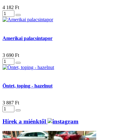
4 182 Ft
Amerikai palacsintapor
3 690 Ft
Öntet, toping - hazelnut
3 887 Ft
Hírek a miénktől