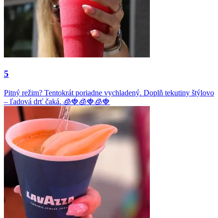
5
Pitný režim? Tentokrát poriadne vychladený. Doplň tekutiny štýlovo
– ľadová drť čaká. 🧊🍓🧊🍓🧊🍓