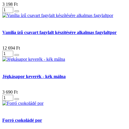
3 198 Ft
Vanília ízű csavart fagylalt készítésére alkalmas fagylaltpor
12 694 Ft
Jégkásapor keverék - kék málna
3 690 Ft
Forró csokoládé por