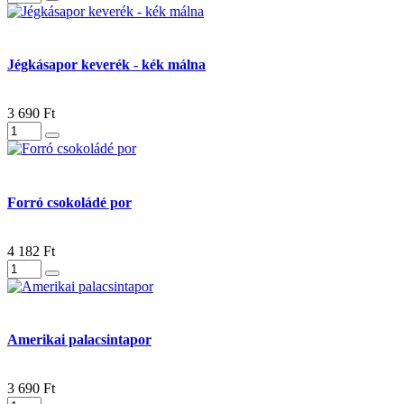
Jégkásapor keverék - kék málna
3 690 Ft
Forró csokoládé por
4 182 Ft
Amerikai palacsintapor
3 690 Ft