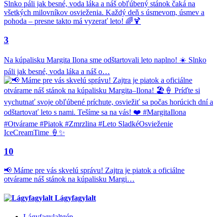
3
Na kúpalisku Margita Ilona sme odštartovali leto naplno! ☀️ Slnko
páli jak besné, voda láka a náš o…
10
📢 Máme pre vás skvelú správu! Zajtra je piatok a oficiálne
otvárame náš stánok na kúpalisku Margi…
Lágyfagylalt
Lágyfagylaltgép