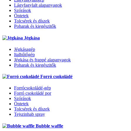
Lágyfagylalt alapanyagok
Szórások
Öntetek
Tolcsérek és díszek
Poharak és kiegészitők
Jégkása
Jégkásagép
Italhűtőgép
Jégkása és frappé alapanyagok
Poharak és kiegészitők
Forró csokoládé
Forrócsokoládé-gép
Forró csokoládé por
Szórások
Öntetek
Tolcsérek és díszek
Tejszinhab spray
Bubble waffle