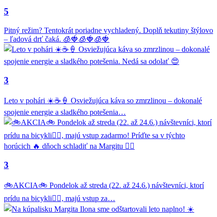
5
Pitný režim? Tentokrát poriadne vychladený. Doplň tekutiny štýlovo
– ľadová drť čaká. 🧊🍓🧊🍓🧊🍓
3
Leto v pohári ☀️☕🍦 Osviežujúca káva so zmrzlinou – dokonalé
spojenie energie a sladkého potešenia…
3
🚲AKCIA🚲 Pondelok až streda (22. až 24.6.) návštevníci, ktorí
prídu na bicykli🚴‍♂️, majú vstup za…