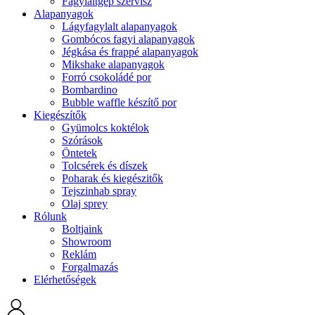
Fagylaltgép szervisz
Alapanyagok
Lágyfagylalt alapanyagok
Gombócos fagyi alapanyagok
Jégkása és frappé alapanyagok
Mikshake alapanyagok
Forró csokoládé por
Bombardino
Bubble waffle készítő por
Kiegészítők
Gyümolcs koktélok
Szórások
Öntetek
Tolcsérek és díszek
Poharak és kiegészitők
Tejszinhab spray
Olaj sprey
Rólunk
Boltjaink
Showroom
Reklám
Forgalmazás
Elérhetőségek