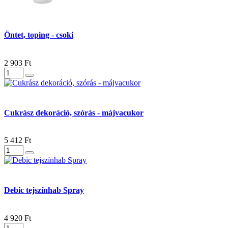
Öntet, toping - csoki
2 903 Ft
Cukrász dekoráció, szórás - májvacukor
5 412 Ft
Debic tejszínhab Spray
4 920 Ft