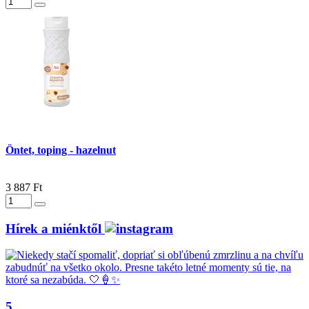
Öntet, toping - hazelnut
3 887 Ft
Hírek a miénktől
5