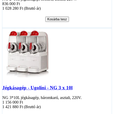
836 000 Ft
1 028 280 Ft (Bruttó ár)
Kosárba tesz
Jégkásagép - Ugolini - NG 3 x 10l
NG 3*10L jégkásagép, háromkarú, asztali, 220V.
1 156 000 Ft
1 421 880 Ft (Bruttó ár)