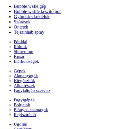
Bubble wafle gép
Bubble waffle készítő por
Gyümolcs koktélok
Szórások
Öntetek
Tejszinhab spray
Főoldal
Rólunk
Showroom
Kosár
Elérhetőségek
Gépek
Alapanyagok
Kiegészítők
Alkatrészek
Fagylaltgép szervisz
Fagyigépek
Boltjaink
Előnyös csomagok
Regisztráció
Ugolini
Carpigiani