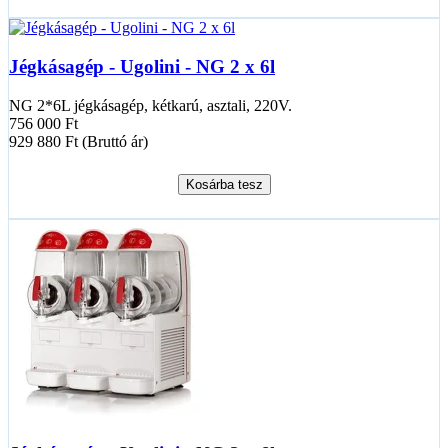
Jégkásagép - Ugolini - NG 2 x 6l
NG 2*6L jégkásagép, kétkarú, asztali, 220V.
756 000 Ft
929 880 Ft (Bruttó ár)
Kosárba tesz