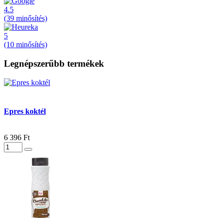
4.5
(39 minősítés)
5
(10 minősítés)
Legnépszerűbb termékek
Epres koktél
6 396 Ft