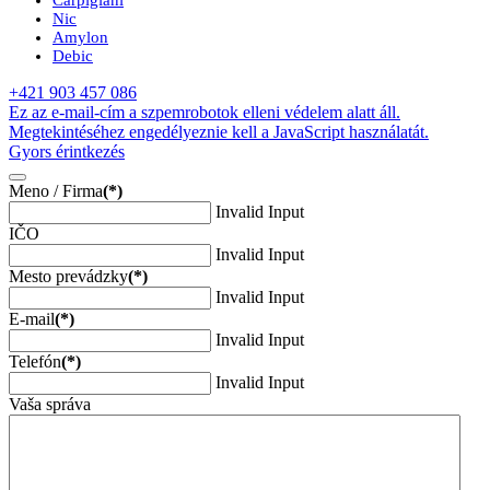
Nic
Amylon
Debic
+421 903 457 086
Ez az e-mail-cím a szpemrobotok elleni védelem alatt áll.
Megtekintéséhez engedélyeznie kell a JavaScript használatát.
Gyors érintkezés
Meno / Firma
(*)
Invalid Input
IČO
Invalid Input
Mesto prevádzky
(*)
Invalid Input
E-mail
(*)
Invalid Input
Telefón
(*)
Invalid Input
Vaša správa