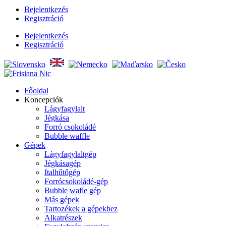
Bejelentkezés
Regisztráció
Bejelentkezés
Regisztráció
Főoldal
Koncepciók
Lágyfagylalt
Jégkása
Forró csokoládé
Bubble waffle
Gépek
Lágyfagylaltgép
Jégkásagép
Italhűtőgép
Forrócsokoládé-gép
Bubble wafle gép
Más gépek
Tartozékek a gépekhez
Alkatrészek