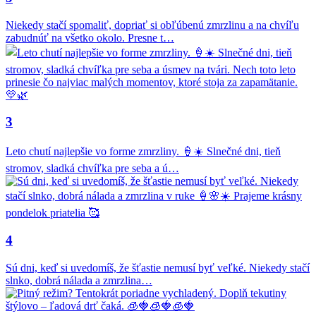
Niekedy stačí spomaliť, dopriať si obľúbenú zmrzlinu a na chvíľu
zabudnúť na všetko okolo. Presne t…
3
Leto chutí najlepšie vo forme zmrzliny. 🍦☀️ Slnečné dni, tieň
stromov, sladká chvíľka pre seba a ú…
4
Sú dni, keď si uvedomíš, že šťastie nemusí byť veľké. Niekedy stačí
slnko, dobrá nálada a zmrzlina…