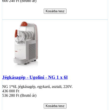
600 240 Ft (Bruttó ár)
Kosárba tesz
Jégkásagép - Ugolini - NG 1 x 6l
NG 1*6L jégkásagép, egykarú, asztali, 220V.
436 000 Ft
536 280 Ft (Bruttó ár)
Kosárba tesz