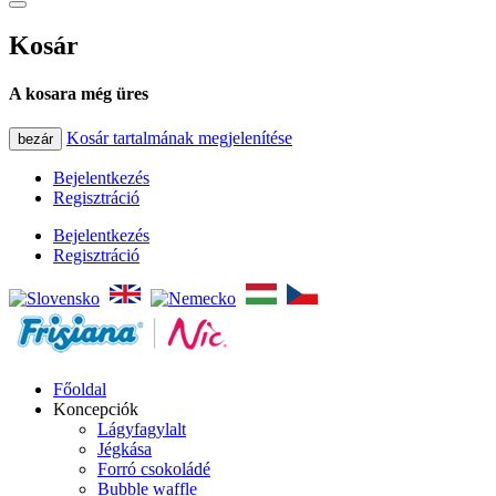
Kosár
A kosara még üres
Kosár tartalmának megjelenítése
bezár
Bejelentkezés
Regisztráció
Bejelentkezés
Regisztráció
Főoldal
Koncepciók
Lágyfagylalt
Jégkása
Forró csokoládé
Bubble waffle