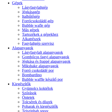
Gépek
Lágyfagylaltgép
Jégkásagép
Italhűtőgép
Forrócsokoládé-gép
Bubble wafle gép
Más gépek
Tartozékek a gépekhez
Alkatrészek
Fagylaltgép szervisz
Alapanyagok
Lágyfagylalt alapanyagok
Gombócos fagyi alapanyagok
Jégkása és frappé alapanyagok
Mikshake alapanyagok
Forró csokoládé por
Bombardino
Bubble waffle készítő por
Kiegészítők
Gyümolcs koktélok
Szórások
Öntetek
Tolcsérek és díszek
Poharak és kiegészitők
Tejszinhab spray