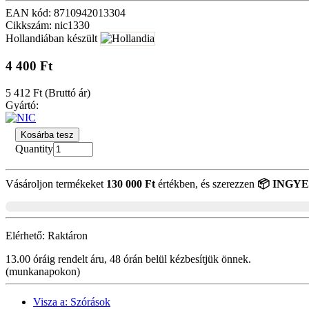
EAN kód: 8710942013304
Cikkszám: nic1330
Hollandiában készült
4 400 Ft
5 412 Ft
(Bruttó ár)
Gyártó:
Kosárba tesz
Quantity
Vásároljon termékeket
130 000 Ft
értékben, és szerezzen
📦 INGYEN
Elérhető:
Raktáron
13.00 óráig rendelt áru, 48 órán belül kézbesítjük önnek.
(munkanapokon)
Visza a: Szórások