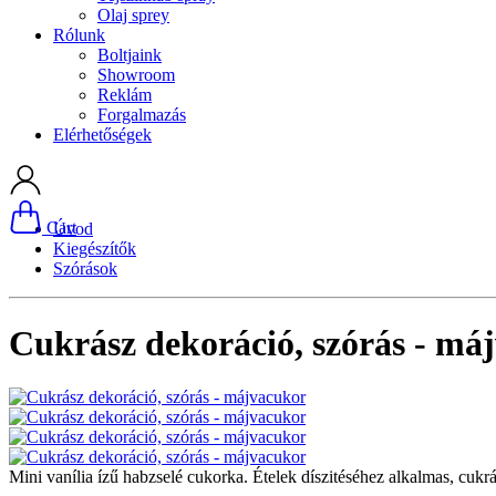
Olaj sprey
Rólunk
Boltjaink
Showroom
Reklám
Forgalmazás
Elérhetőségek
Cart
Úvod
Kiegészítők
Szórások
Cukrász dekoráció, szórás - má
Mini vanília ízű habzselé cukorka. Ételek díszitéséhez alkalmas, cukrá