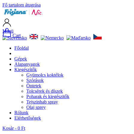
Fő tartalom átugrása
Menü
Cart
Főoldal
Gépek
Alapanyagok
Kiegészítők
Gyümolcs koktélok
Szórások
Öntetek
Tolcsérek és díszek
Poharak és kiegészitők
Tejszinhab spray
Olaj sprey
Rólunk
Elérhetőségek
Kosár -
0 Ft