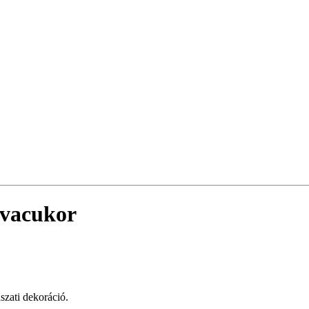
jvacukor
szati dekoráció.