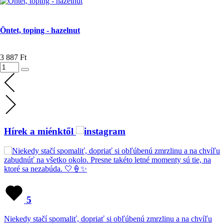
Öntet, toping - hazelnut
3 887 Ft
Hírek a miénktől
5
Niekedy stačí spomaliť, dopriať si obľúbenú zmrzlinu a na chvíľu