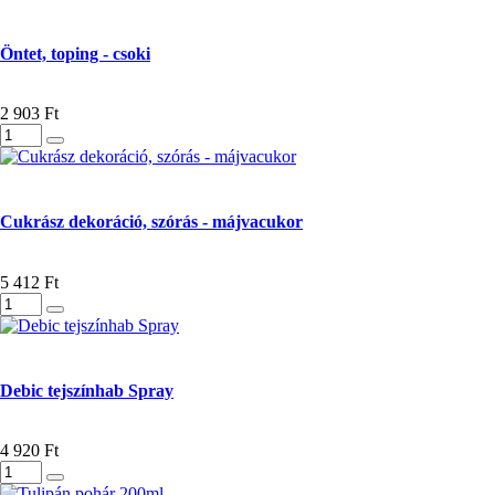
Öntet, toping - csoki
2 903 Ft
Cukrász dekoráció, szórás - májvacukor
5 412 Ft
Debic tejszínhab Spray
4 920 Ft