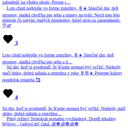
zabudnúť na všetko okolo. Presne t…
3
Leto chutí najlepšie vo forme zmrzliny. 🍦☀️ Slnečné dni, tieň
stromov, sladká chvíľka pre seba a ú…
4
Sú dni, keď si uvedomíš, že šťastie nemusí byť veľké. Niekedy stačí
slnko, dobrá nálada a zmrzlina…