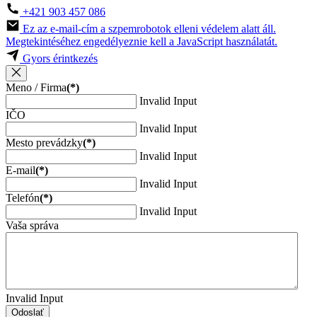
+421 903 457 086
Ez az e-mail-cím a szpemrobotok elleni védelem alatt áll.
Megtekintéséhez engedélyeznie kell a JavaScript használatát.
Gyors érintkezés
Meno / Firma
(*)
Invalid Input
IČO
Invalid Input
Mesto prevádzky
(*)
Invalid Input
E-mail
(*)
Invalid Input
Telefón
(*)
Invalid Input
Vaša správa
Invalid Input
Odoslať