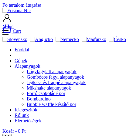
Fő tartalom átugrása
Menü
Cart
Főoldal
Gépek
Alapanyagok
Lágyfagylalt alapanyagok
Gombócos fagyi alapanyagok
Jégkása és frappé alapanyagok
Mikshake alapanyagok
Forró csokoládé por
Bombardino
Bubble waffle készítő por
Kiegészítők
Rólunk
Elérhetőségek
Kosár -
0 Ft