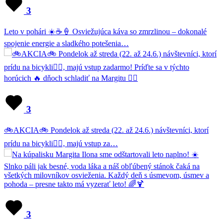
3
Leto v pohári ☀️☕🍦 Osviežujúca káva so zmrzlinou – dokonalé
spojenie energie a sladkého potešenia…
3
🚲AKCIA🚲 Pondelok až streda (22. až 24.6.) návštevníci, ktorí
prídu na bicykli🚴‍♂️, majú vstup za…
3