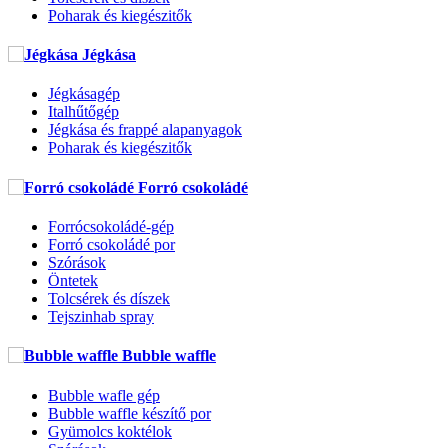
Poharak és kiegészitők
Jégkása
Jégkásagép
Italhűtőgép
Jégkása és frappé alapanyagok
Poharak és kiegészitők
Forró csokoládé
Forrócsokoládé-gép
Forró csokoládé por
Szórások
Öntetek
Tolcsérek és díszek
Tejszinhab spray
Bubble waffle
Bubble wafle gép
Bubble waffle készítő por
Gyümolcs koktélok