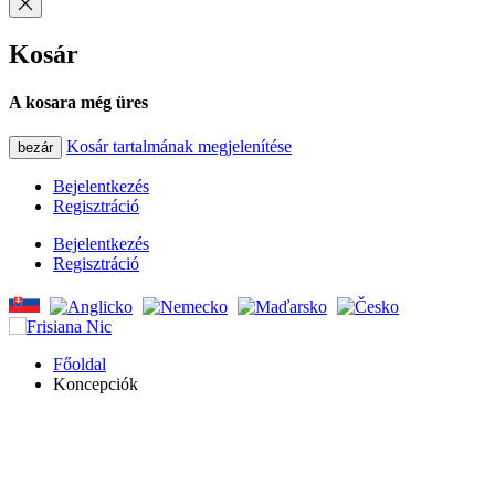
Kosár
A kosara még üres
Kosár tartalmának megjelenítése
bezár
Bejelentkezés
Regisztráció
Bejelentkezés
Regisztráció
Főoldal
Koncepciók