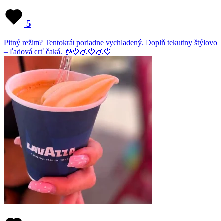
5
Pitný režim? Tentokrát poriadne vychladený. Doplň tekutiny štýlovo
– ľadová drť čaká. 🧊🍓🧊🍓🧊🍓