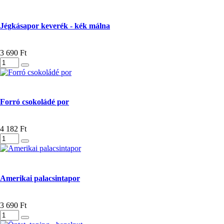
Jégkásapor keverék - kék málna
3 690 Ft
Forró csokoládé por
4 182 Ft
Amerikai palacsintapor
3 690 Ft