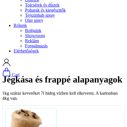
Tolcsérek és díszek
Poharak és kiegészitők
Tejszinhab spray
Olaj sprey
Rólunk
Boltjaink
Showroom
Reklám
Forgalmazás
Elérhetőségek
Cart
Jégkása és frappé alapanyagok
1kg száraz keveréket 7l hideg vízben kell elkeverni. A kartonban
4kg van.