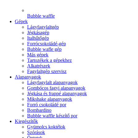
Bubble waffle
Gépek
Lágyfagylaltgép
Jégkásagép
Italhűtőgép
Forrócsokoládé-gép
Bubble wafle gép
Más gépek
Tartozékek a gépekhez
Alkatrészek
Fagylaltgép szervisz
Alapanyagok
Lágyfagylalt alapanyagok
Gombócos fagyi alapanyagok
Jégkása és frappé alapanyagok
Mikshake alapanyagok
Forró csokoládé por
Bombardino
Bubble waffle készítő por
Kiegészítők
Gyümolcs koktélok
Szórások
Öntetek