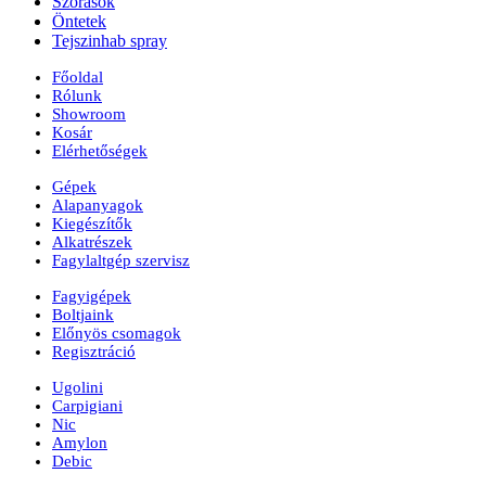
Szórások
Öntetek
Tejszinhab spray
Főoldal
Rólunk
Showroom
Kosár
Elérhetőségek
Gépek
Alapanyagok
Kiegészítők
Alkatrészek
Fagylaltgép szervisz
Fagyigépek
Boltjaink
Előnyös csomagok
Regisztráció
Ugolini
Carpigiani
Nic
Amylon
Debic