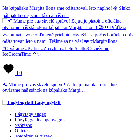
Na kúpalisku Margita Ilona sme odštartovali leto naplno! ☀️ Slnko
páli jak besné, voda láka a náš o…
10
📢 Máme pre vás skvelú správu! Zajtra je piatok a oficiálne
otvárame náš stánok na kúpalisku Margi…
Lágyfagylalt
Lágyfagylaltgép
Lágyfagylalt alapanyagok
Szórások
Öntetek
Tolcsérek és díszek