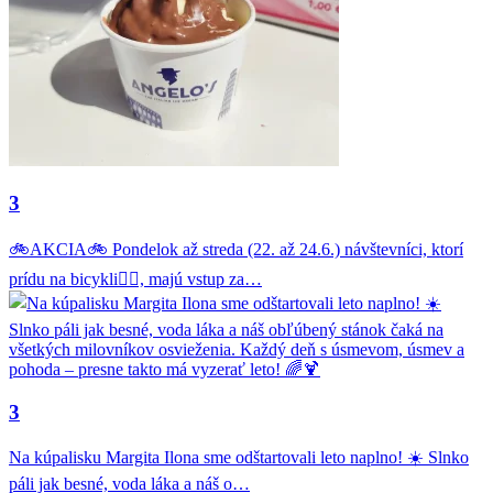
3
🚲AKCIA🚲 Pondelok až streda (22. až 24.6.) návštevníci, ktorí
prídu na bicykli🚴‍♂️, majú vstup za…
3
Na kúpalisku Margita Ilona sme odštartovali leto naplno! ☀️ Slnko
páli jak besné, voda láka a náš o…