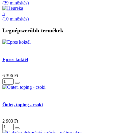
(39 minősítés)
5
(10 minősítés)
Legnépszerűbb termékek
Epres koktél
6 396 Ft
Öntet, toping - csoki
2 903 Ft