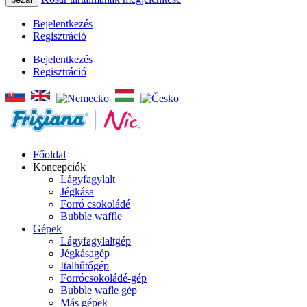
Bejelentkezés
Regisztráció
Bejelentkezés
Regisztráció
Főoldal
Koncepciók
Lágyfagylalt
Jégkása
Forró csokoládé
Bubble waffle
Gépek
Lágyfagylaltgép
Jégkásagép
Italhűtőgép
Forrócsokoládé-gép
Bubble wafle gép
Más gépek