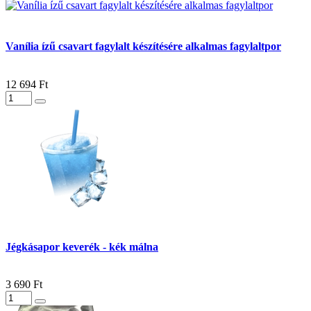
Vanília ízű csavart fagylalt készítésére alkalmas fagylaltpor
12 694 Ft
Jégkásapor keverék - kék málna
3 690 Ft