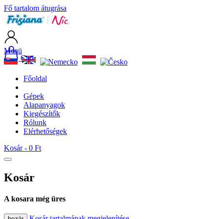
Fő tartalom átugrása
Menü
Cart
Főoldal
Gépek
Alapanyagok
Kiegészítők
Rólunk
Elérhetőségek
Kosár -
0 Ft
Kosár
A kosara még üres
Kosár tartalmának megjelenítése
bezár