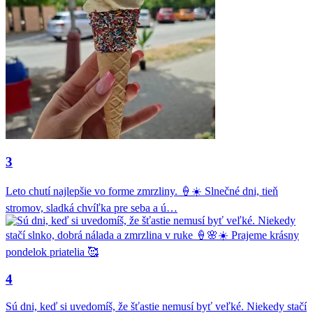
3
Leto chutí najlepšie vo forme zmrzliny. 🍦☀️ Slnečné dni, tieň
stromov, sladká chvíľka pre seba a ú…
4
Sú dni, keď si uvedomíš, že šťastie nemusí byť veľké. Niekedy stačí