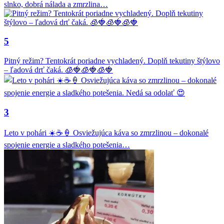
slnko, dobrá nálada a zmrzlina…
5
Pitný režim? Tentokrát poriadne vychladený. Doplň tekutiny štýlovo
– ľadová drť čaká. 🧊🍓🧊🍓🧊🍓
3
Leto v pohári ☀️☕🍦 Osviežujúca káva so zmrzlinou – dokonalé
spojenie energie a sladkého potešenia…