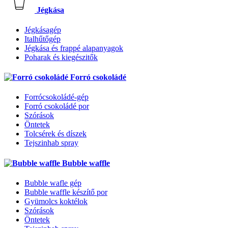
Jégkása
Jégkásagép
Italhűtőgép
Jégkása és frappé alapanyagok
Poharak és kiegészitők
Forró csokoládé
Forrócsokoládé-gép
Forró csokoládé por
Szórások
Öntetek
Tolcsérek és díszek
Tejszinhab spray
Bubble waffle
Bubble wafle gép
Bubble waffle készítő por
Gyümolcs koktélok
Szórások
Öntetek