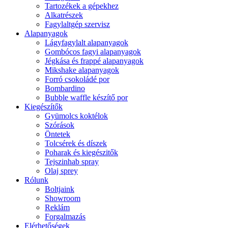
Tartozékek a gépekhez
Alkatrészek
Fagylaltgép szervisz
Alapanyagok
Lágyfagylalt alapanyagok
Gombócos fagyi alapanyagok
Jégkása és frappé alapanyagok
Mikshake alapanyagok
Forró csokoládé por
Bombardino
Bubble waffle készítő por
Kiegészítők
Gyümolcs koktélok
Szórások
Öntetek
Tolcsérek és díszek
Poharak és kiegészitők
Tejszinhab spray
Olaj sprey
Rólunk
Boltjaink
Showroom
Reklám
Forgalmazás
Elérhetőségek