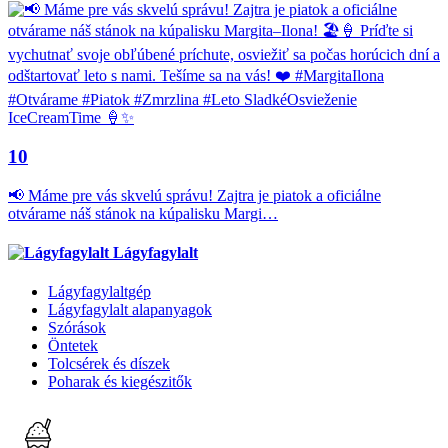
10
📢 Máme pre vás skvelú správu! Zajtra je piatok a oficiálne
otvárame náš stánok na kúpalisku Margi…
Lágyfagylalt
Lágyfagylaltgép
Lágyfagylalt alapanyagok
Szórások
Öntetek
Tolcsérek és díszek
Poharak és kiegészitők