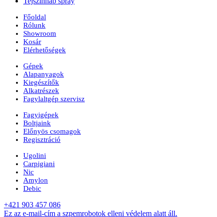
Tejszinhab spray
Főoldal
Rólunk
Showroom
Kosár
Elérhetőségek
Gépek
Alapanyagok
Kiegészítők
Alkatrészek
Fagylaltgép szervisz
Fagyigépek
Boltjaink
Előnyös csomagok
Regisztráció
Ugolini
Carpigiani
Nic
Amylon
Debic
+421 903 457 086
Ez az e-mail-cím a szpemrobotok elleni védelem alatt áll.