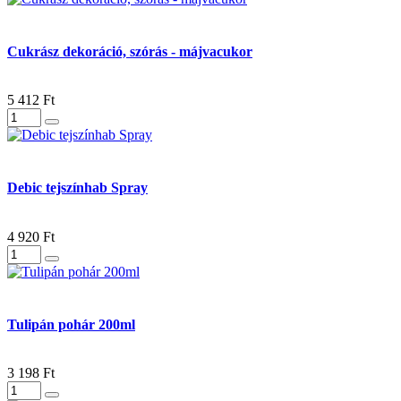
Cukrász dekoráció, szórás - májvacukor
5 412 Ft
Debic tejszínhab Spray
4 920 Ft
Tulipán pohár 200ml
3 198 Ft