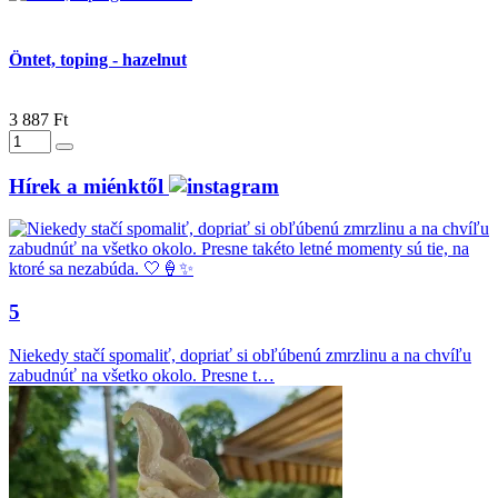
Öntet, toping - hazelnut
3 887 Ft
Hírek a miénktől
5
Niekedy stačí spomaliť, dopriať si obľúbenú zmrzlinu a na chvíľu
zabudnúť na všetko okolo. Presne t…