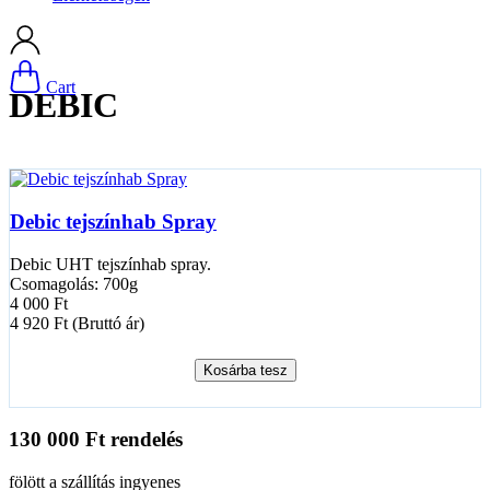
Cart
DEBIC
Debic tejszínhab Spray
Debic UHT tejszínhab spray.
Csomagolás: 700g
4 000 Ft
4 920 Ft (Bruttó ár)
Kosárba tesz
130 000 Ft rendelés
fölött a szállítás ingyenes