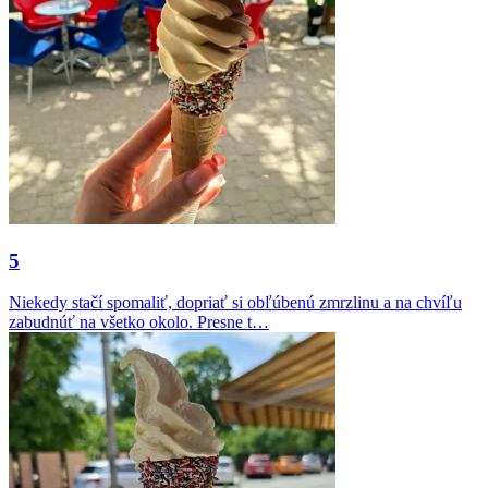
5
Niekedy stačí spomaliť, dopriať si obľúbenú zmrzlinu a na chvíľu
zabudnúť na všetko okolo. Presne t…