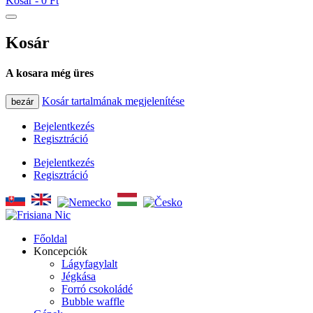
Kosár -
0 Ft
Kosár
A kosara még üres
Kosár tartalmának megjelenítése
bezár
Bejelentkezés
Regisztráció
Bejelentkezés
Regisztráció
Főoldal
Koncepciók
Lágyfagylalt
Jégkása
Forró csokoládé
Bubble waffle