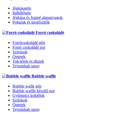
Jégkásagép
Italhűtőgép
Jégkása és frappé alapanyagok
Poharak és kiegészitők
Forró csokoládé
Forrócsokoládé-gép
Forró csokoládé por
Szórások
Öntetek
Tolcsérek és díszek
Tejszinhab spray
Bubble waffle
Bubble wafle gép
Bubble waffle készítő por
Gyümolcs koktélok
Szórások
Öntetek
Tejszinhab spray