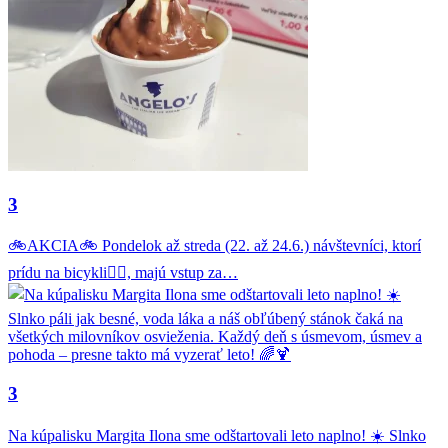
3
🚲AKCIA🚲 Pondelok až streda (22. až 24.6.) návštevníci, ktorí
prídu na bicykli🚴‍♂️, majú vstup za…
3
Na kúpalisku Margita Ilona sme odštartovali leto naplno! ☀️ Slnko