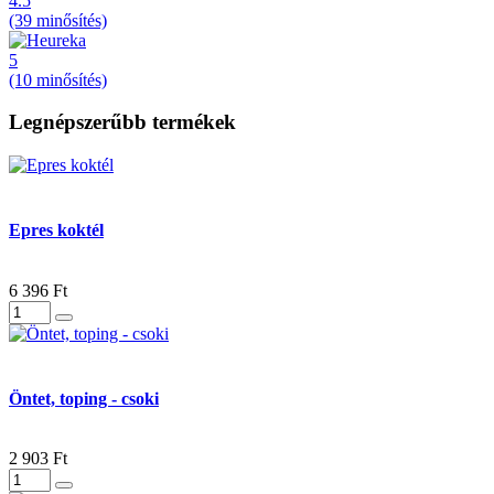
4.5
(39 minősítés)
5
(10 minősítés)
Legnépszerűbb termékek
Epres koktél
6 396 Ft
Öntet, toping - csoki
2 903 Ft