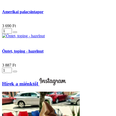
Amerikai palacsintapor
3 690 Ft
Öntet, toping - hazelnut
3 887 Ft
Hírek a miénktől