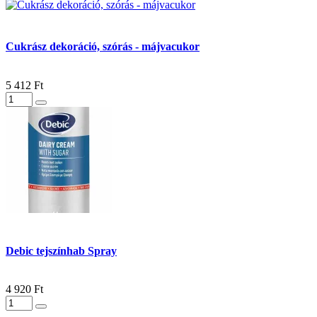
Cukrász dekoráció, szórás - májvacukor
5 412 Ft
Debic tejszínhab Spray
4 920 Ft