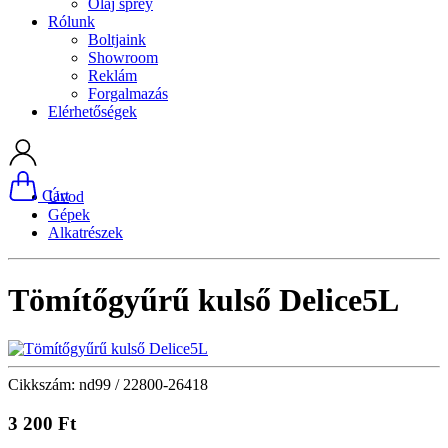
Olaj sprey
Rólunk
Boltjaink
Showroom
Reklám
Forgalmazás
Elérhetőségek
Cart
Úvod
Gépek
Alkatrészek
Tömítőgyűrű kulső Delice5L
Cikkszám: nd99 / 22800-26418
3 200 Ft