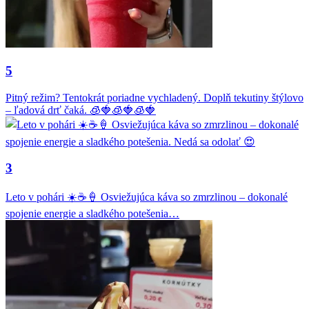
5
Pitný režim? Tentokrát poriadne vychladený. Doplň tekutiny štýlovo
– ľadová drť čaká. 🧊🍓🧊🍓🧊🍓
3
Leto v pohári ☀️☕🍦 Osviežujúca káva so zmrzlinou – dokonalé
spojenie energie a sladkého potešenia…