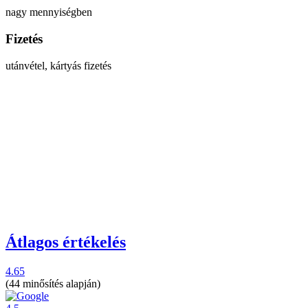
nagy mennyiségben
Fizetés
utánvétel, kártyás fizetés
Átlagos értékelés
4.65
(44 minősítés alapján)