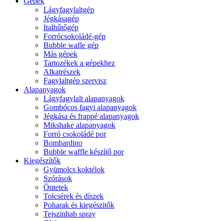
Gépek
Lágyfagylaltgép
Jégkásagép
Italhűtőgép
Forrócsokoládé-gép
Bubble wafle gép
Más gépek
Tartozékek a gépekhez
Alkatrészek
Fagylaltgép szervisz
Alapanyagok
Lágyfagylalt alapanyagok
Gombócos fagyi alapanyagok
Jégkása és frappé alapanyagok
Mikshake alapanyagok
Forró csokoládé por
Bombardino
Bubble waffle készítő por
Kiegészítők
Gyümolcs koktélok
Szórások
Öntetek
Tolcsérek és díszek
Poharak és kiegészitők
Tejszinhab spray