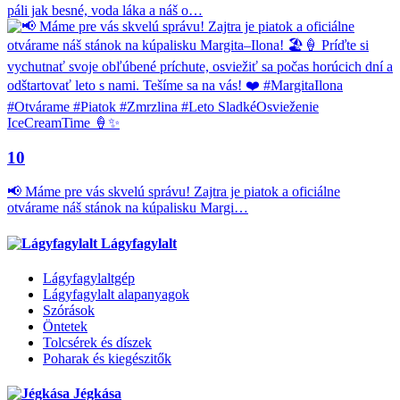
páli jak besné, voda láka a náš o…
10
📢 Máme pre vás skvelú správu! Zajtra je piatok a oficiálne
otvárame náš stánok na kúpalisku Margi…
Lágyfagylalt
Lágyfagylaltgép
Lágyfagylalt alapanyagok
Szórások
Öntetek
Tolcsérek és díszek
Poharak és kiegészitők
Jégkása