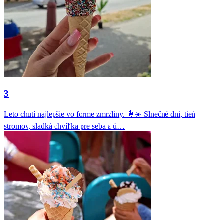
3
Leto chutí najlepšie vo forme zmrzliny. 🍦☀️ Slnečné dni, tieň
stromov, sladká chvíľka pre seba a ú…