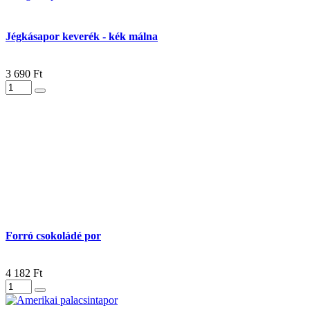
Jégkásapor keverék - kék málna
3 690 Ft
Forró csokoládé por
4 182 Ft