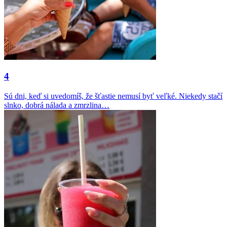
4
Sú dni, keď si uvedomíš, že šťastie nemusí byť veľké. Niekedy stačí
slnko, dobrá nálada a zmrzlina…