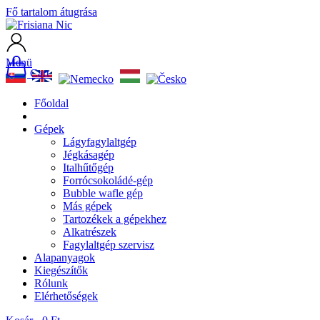
Fő tartalom átugrása
Menü
Cart
Főoldal
Gépek
Lágyfagylaltgép
Jégkásagép
Italhűtőgép
Forrócsokoládé-gép
Bubble wafle gép
Más gépek
Tartozékek a gépekhez
Alkatrészek
Fagylaltgép szervisz
Alapanyagok
Kiegészítők
Rólunk
Elérhetőségek