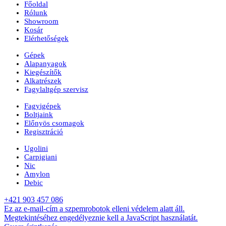
Főoldal
Rólunk
Showroom
Kosár
Elérhetőségek
Gépek
Alapanyagok
Kiegészítők
Alkatrészek
Fagylaltgép szervisz
Fagyigépek
Boltjaink
Előnyös csomagok
Regisztráció
Ugolini
Carpigiani
Nic
Amylon
Debic
+421 903 457 086
Ez az e-mail-cím a szpemrobotok elleni védelem alatt áll.
Megtekintéséhez engedélyeznie kell a JavaScript használatát.