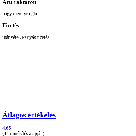
Áru raktáron
nagy mennyiségben
Fizetés
utánvétel, kártyás fizetés
Átlagos értékelés
4.65
(44 minősítés alapján)