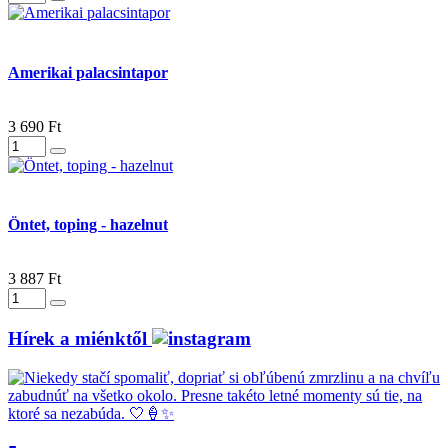
Amerikai palacsintapor
3 690 Ft
Öntet, toping - hazelnut
3 887 Ft
Hírek a miénktől