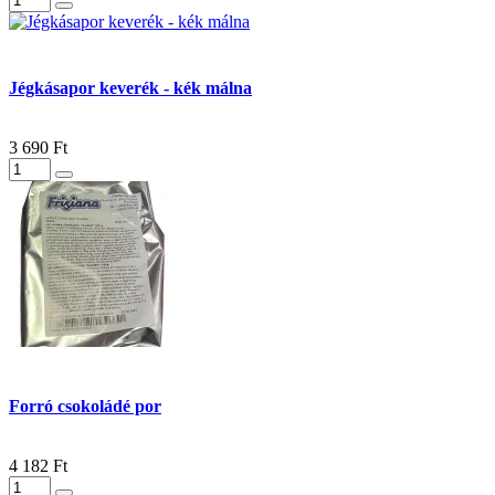
Jégkásapor keverék - kék málna
3 690 Ft
Forró csokoládé por
4 182 Ft