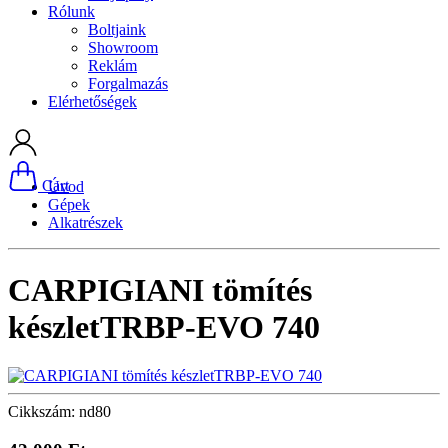
Rólunk
Boltjaink
Showroom
Reklám
Forgalmazás
Elérhetőségek
Cart
Úvod
Gépek
Alkatrészek
CARPIGIANI tömítés
készletTRBP-EVO 740
Cikkszám: nd80