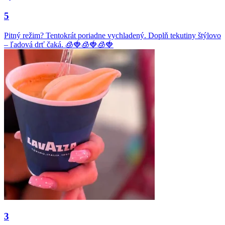
5
Pitný režim? Tentokrát poriadne vychladený. Doplň tekutiny štýlovo
– ľadová drť čaká. 🧊🍓🧊🍓🧊🍓
3