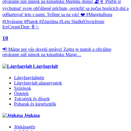
10
📢 Máme pre vás skvelú správu! Zajtra je piatok a oficiálne
otvárame náš stánok na kúpalisku Margi…
Lágyfagylalt
Lágyfagylaltgép
Lágyfagylalt alapanyagok
Szórások
Öntetek
Tolcsérek és díszek
Poharak és kiegészitők
Jégkása
Jégkásagép