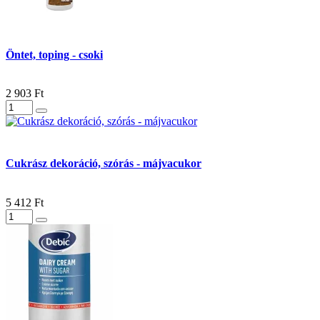
Öntet, toping - csoki
2 903 Ft
Cukrász dekoráció, szórás - májvacukor
5 412 Ft