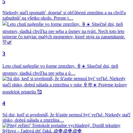
5
Niekedy stačí spomaliť, dopriať si obľúbenú zmrzlinu a na chvíľu
zabudnúť na všetko okolo. Presne t…
3
Leto chutí najlepšie vo forme zmrzliny. 🍦☀️ Slnečné dni, tieň
stromov, sladká chvíľka pre seba a ú…
4
Sú dni, keď si uvedomíš, že šťastie nemusí byť veľké. Niekedy stačí
slnko, dobrá nálada a zmrzlina…