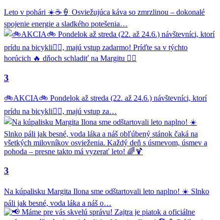
Leto v pohári ☀️☕🍦 Osviežujúca káva so zmrzlinou – dokonalé
spojenie energie a sladkého potešenia…
3
🚲AKCIA🚲 Pondelok až streda (22. až 24.6.) návštevníci, ktorí
prídu na bicykli🚴‍♂️, majú vstup za…
3
Na kúpalisku Margita Ilona sme odštartovali leto naplno! ☀️ Slnko
páli jak besné, voda láka a náš o…