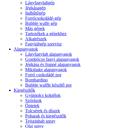
Lágyfagylaltgép
Jégkásagép
Italhűtőgép
Forrócsokoládé-gép
Bubble wafle gép
Más gépek
Tartozékek a gépekhez
Alkatrészek
Fagylaltgép szervisz
Alapanyagok
Lágyfagylalt alapanyagok
Gombócos fagyi alapanyagok
Jégkása és frappé alapanyagok
Mikshake alapanyagok
Forró csokoládé por
Bombardino
Bubble waffle készítő por
Kiegészítők
Gyümolcs koktélok
Szórások
Öntetek
Tolcsérek és díszek
Poharak és kiegészitők
Tejszinhab spray
Olaj sprey