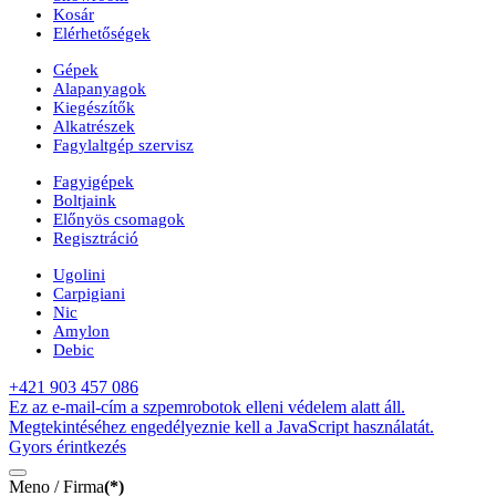
Kosár
Elérhetőségek
Gépek
Alapanyagok
Kiegészítők
Alkatrészek
Fagylaltgép szervisz
Fagyigépek
Boltjaink
Előnyös csomagok
Regisztráció
Ugolini
Carpigiani
Nic
Amylon
Debic
+421 903 457 086
Ez az e-mail-cím a szpemrobotok elleni védelem alatt áll.
Megtekintéséhez engedélyeznie kell a JavaScript használatát.
Gyors érintkezés
Meno / Firma
(*)