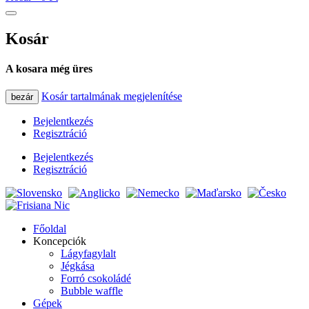
Kosár
A kosara még üres
Kosár tartalmának megjelenítése
bezár
Bejelentkezés
Regisztráció
Bejelentkezés
Regisztráció
Főoldal
Koncepciók
Lágyfagylalt
Jégkása
Forró csokoládé
Bubble waffle
Gépek