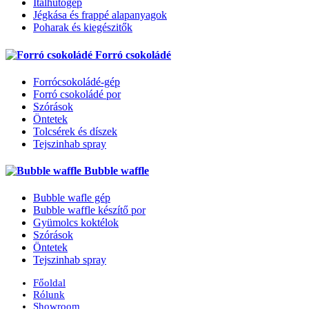
Italhűtőgép
Jégkása és frappé alapanyagok
Poharak és kiegészitők
Forró csokoládé
Forrócsokoládé-gép
Forró csokoládé por
Szórások
Öntetek
Tolcsérek és díszek
Tejszinhab spray
Bubble waffle
Bubble wafle gép
Bubble waffle készítő por
Gyümolcs koktélok
Szórások
Öntetek
Tejszinhab spray
Főoldal
Rólunk
Showroom