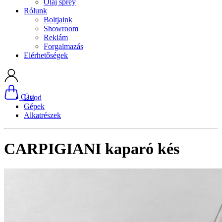
Olaj sprey
Rólunk
Boltjaink
Showroom
Reklám
Forgalmazás
Elérhetőségek
Cart
Úvod
Gépek
Alkatrészek
CARPIGIANI kaparó kés