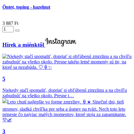
Öntet, toping - hazelnut
3 887 Ft
Hírek a miénktől
5
Niekedy stačí spomaliť, dopriať si obľúbenú zmrzlinu a na chvíľu
zabudnúť na všetko okolo. Presne t…
3