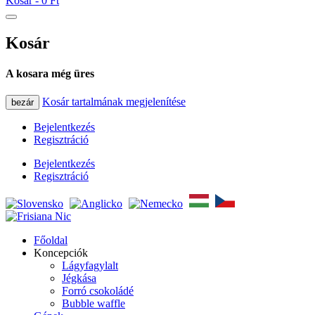
Kosár -
0 Ft
Kosár
A kosara még üres
Kosár tartalmának megjelenítése
bezár
Bejelentkezés
Regisztráció
Bejelentkezés
Regisztráció
Főoldal
Koncepciók
Lágyfagylalt
Jégkása
Forró csokoládé
Bubble waffle