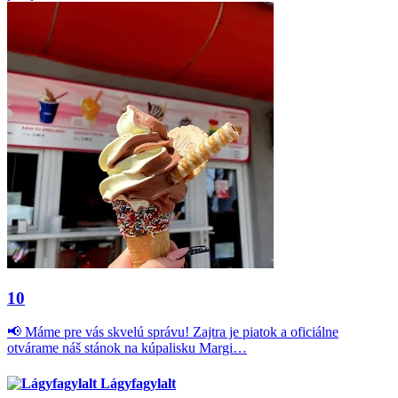
10
📢 Máme pre vás skvelú správu! Zajtra je piatok a oficiálne
otvárame náš stánok na kúpalisku Margi…
Lágyfagylalt