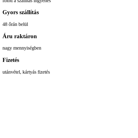
fölött a szállítás ingyenes
Gyors szállítás
48 őrán belül
Áru raktáron
nagy mennyiségben
Fizetés
utánvétel, kártyás fizetés