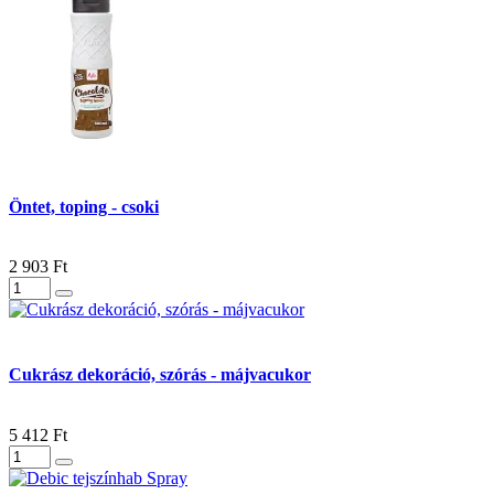
Öntet, toping - csoki
2 903 Ft
Cukrász dekoráció, szórás - májvacukor
5 412 Ft