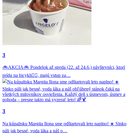
3
🚲AKCIA🚲 Pondelok až streda (22. až 24.6.) návštevníci, ktorí
prídu na bicykli🚴‍♂️, majú vstup za…
3
Na kúpalisku Margita Ilona sme odštartovali leto naplno! ☀️ Slnko
páli jak besné, voda láka a náš o…