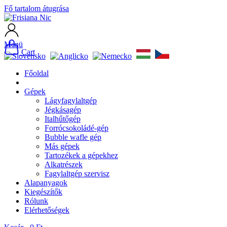
Fő tartalom átugrása
Menü
Cart
Főoldal
Gépek
Lágyfagylaltgép
Jégkásagép
Italhűtőgép
Forrócsokoládé-gép
Bubble wafle gép
Más gépek
Tartozékek a gépekhez
Alkatrészek
Fagylaltgép szervisz
Alapanyagok
Kiegészítők
Rólunk
Elérhetőségek