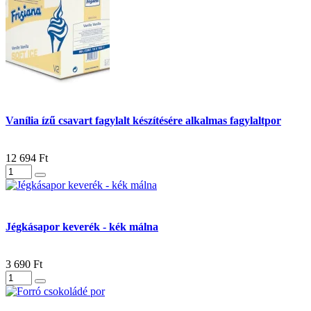
Vanília ízű csavart fagylalt készítésére alkalmas fagylaltpor
12 694 Ft
Jégkásapor keverék - kék málna
3 690 Ft