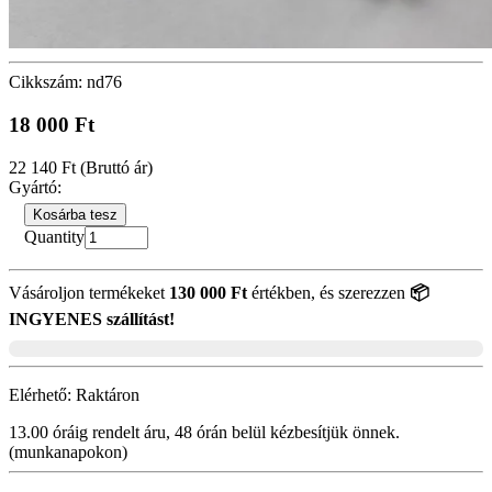
Cikkszám: nd76
18 000 Ft
22 140 Ft
(Bruttó ár)
Gyártó:
Kosárba tesz
Quantity
Vásároljon termékeket
130 000 Ft
értékben, és szerezzen
📦
INGYENES szállítást!
Elérhető:
Raktáron
13.00 óráig rendelt áru, 48 órán belül kézbesítjük önnek.
(munkanapokon)