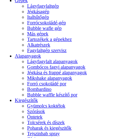
Gépek
Lágyfagylaltgép
Jégkásagép
Italhűtőgép
Forrócsokoládé-gép
Bubble wafle gép
Más gépek
Tartozékek a gépekhez
Alkatrészek
Fagylaltgép szervisz
Alapanyagok
Lágyfagylalt alapanyagok
Gombócos fagyi alapanyagok
Jégkása és frappé alapanyagok
Mikshake alapanyagok
Forró csokoládé por
Bombardino
Bubble waffle készítő por
Kiegészítők
Gyümolcs koktélok
Szórások
Öntetek
Tolcsérek és díszek
Poharak és kiegészitők
Tejszinhab spray