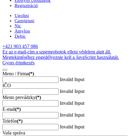
Előnyös csomagok
Regisztráció
Ugolini
Carpigiani
Nic
Amylon
Debic
+421 903 457 086
Ez az e-mail-cím a szpemrobotok elleni védelem alatt áll.
Megtekintéséhez engedélyeznie kell a JavaScript használatát.
Gyors érintkezés
Meno / Firma
(*)
Invalid Input
IČO
Invalid Input
Mesto prevádzky
(*)
Invalid Input
E-mail
(*)
Invalid Input
Telefón
(*)
Invalid Input
Vaša správa