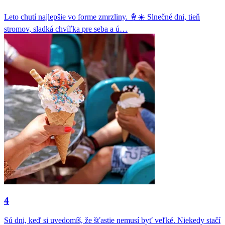
Leto chutí najlepšie vo forme zmrzliny. 🍦☀️ Slnečné dni, tieň
stromov, sladká chvíľka pre seba a ú…
4
Sú dni, keď si uvedomíš, že šťastie nemusí byť veľké. Niekedy stačí