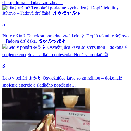
slnko, dobrá nálada a zmrzlina…
5
Pitný režim? Tentokrát poriadne vychladený. Doplň tekutiny štýlovo
– ľadová drť čaká. 🧊🍓🧊🍓🧊🍓
3
Leto v pohári ☀️☕🍦 Osviežujúca káva so zmrzlinou – dokonalé
spojenie energie a sladkého potešenia…