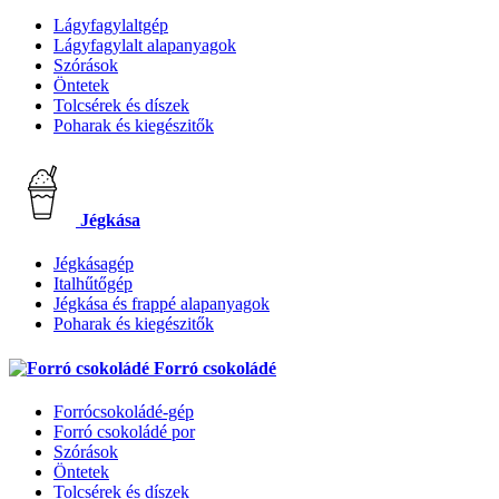
Lágyfagylaltgép
Lágyfagylalt alapanyagok
Szórások
Öntetek
Tolcsérek és díszek
Poharak és kiegészitők
Jégkása
Jégkásagép
Italhűtőgép
Jégkása és frappé alapanyagok
Poharak és kiegészitők
Forró csokoládé
Forrócsokoládé-gép
Forró csokoládé por
Szórások
Öntetek
Tolcsérek és díszek