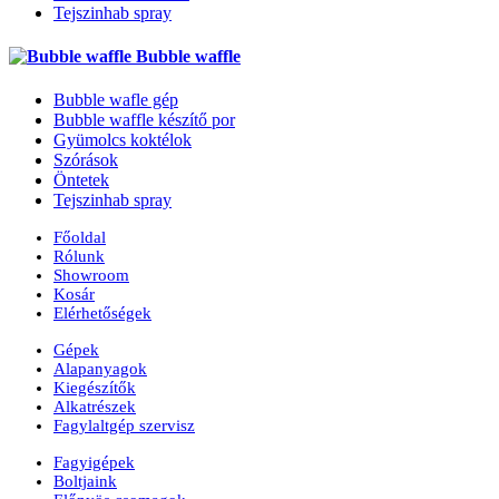
Tejszinhab spray
Bubble waffle
Bubble wafle gép
Bubble waffle készítő por
Gyümolcs koktélok
Szórások
Öntetek
Tejszinhab spray
Főoldal
Rólunk
Showroom
Kosár
Elérhetőségek
Gépek
Alapanyagok
Kiegészítők
Alkatrészek
Fagylaltgép szervisz
Fagyigépek
Boltjaink