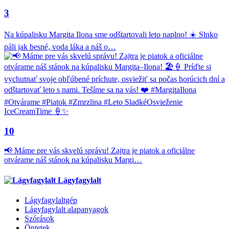
3
Na kúpalisku Margita Ilona sme odštartovali leto naplno! ☀️ Slnko
páli jak besné, voda láka a náš o…
10
📢 Máme pre vás skvelú správu! Zajtra je piatok a oficiálne
otvárame náš stánok na kúpalisku Margi…
Lágyfagylalt
Lágyfagylaltgép
Lágyfagylalt alapanyagok
Szórások
Öntetek