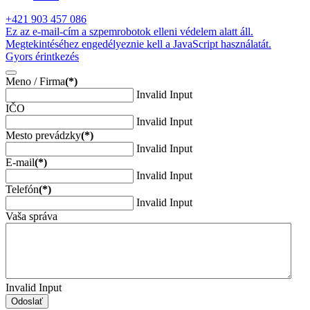
+421 903 457 086
Ez az e-mail-cím a szpemrobotok elleni védelem alatt áll.
Megtekintéséhez engedélyeznie kell a JavaScript használatát.
Gyors érintkezés
Meno / Firma
(*)
Invalid Input
IČO
Invalid Input
Mesto prevádzky
(*)
Invalid Input
E-mail
(*)
Invalid Input
Telefón
(*)
Invalid Input
Vaša správa
Invalid Input
Odoslať