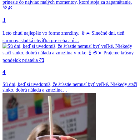
3
Leto chutí najlepšie vo forme zmrzliny. 🍦☀️ Slnečné dni, tieň
stromov, sladká chvíľka pre seba a ú…
4
Sú dni, keď si uvedomíš, že šťastie nemusí byť veľké. Niekedy stačí
slnko, dobrá nálada a zmrzlina…