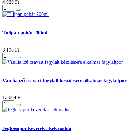
4 920 Ft
Tulipán pohár 200ml
3 198 Ft
Vanília ízű csavart fagylalt készítésére alkalmas fagylaltpor
12 694 Ft
Jégkásapor keverék - kék málna