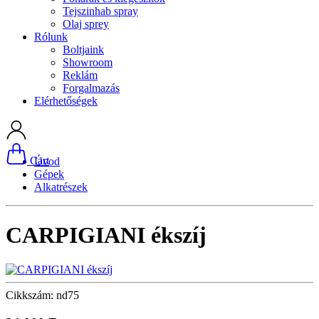
Tejszinhab spray
Olaj sprey
Rólunk
Boltjaink
Showroom
Reklám
Forgalmazás
Elérhetőségek
Cart
Úvod
Gépek
Alkatrészek
CARPIGIANI ékszíj
Cikkszám: nd75