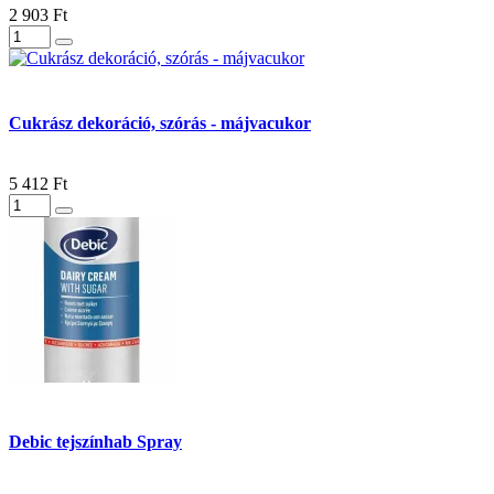
2 903 Ft
Cukrász dekoráció, szórás - májvacukor
5 412 Ft
Debic tejszínhab Spray