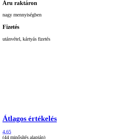
Áru raktáron
nagy mennyiségben
Fizetés
utánvétel, kártyás fizetés
Átlagos értékelés
4.65
(44 minősítés alapján)