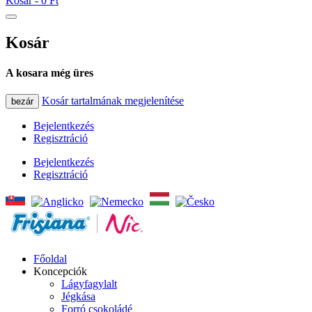
Kosár -
0 Ft
Kosár
A kosara még üres
Kosár tartalmának megjelenítése
bezár
Bejelentkezés
Regisztráció
Bejelentkezés
Regisztráció
Főoldal
Koncepciók
Lágyfagylalt
Jégkása
Forró csokoládé