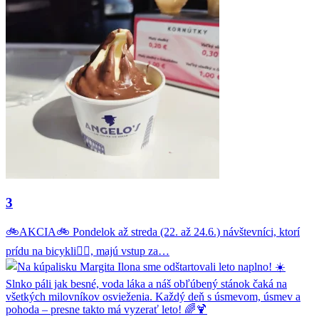
3
🚲AKCIA🚲 Pondelok až streda (22. až 24.6.) návštevníci, ktorí
prídu na bicykli🚴‍♂️, majú vstup za…