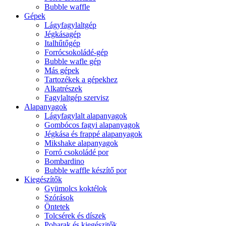
Bubble waffle
Gépek
Lágyfagylaltgép
Jégkásagép
Italhűtőgép
Forrócsokoládé-gép
Bubble wafle gép
Más gépek
Tartozékek a gépekhez
Alkatrészek
Fagylaltgép szervisz
Alapanyagok
Lágyfagylalt alapanyagok
Gombócos fagyi alapanyagok
Jégkása és frappé alapanyagok
Mikshake alapanyagok
Forró csokoládé por
Bombardino
Bubble waffle készítő por
Kiegészítők
Gyümolcs koktélok
Szórások
Öntetek
Tolcsérek és díszek
Poharak és kiegészitők