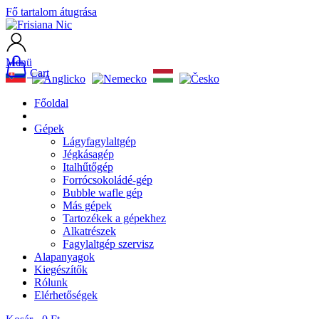
Fő tartalom átugrása
Menü
Cart
Főoldal
Gépek
Lágyfagylaltgép
Jégkásagép
Italhűtőgép
Forrócsokoládé-gép
Bubble wafle gép
Más gépek
Tartozékek a gépekhez
Alkatrészek
Fagylaltgép szervisz
Alapanyagok
Kiegészítők
Rólunk
Elérhetőségek