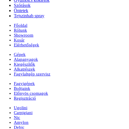
Gyümolcs koktélok
Szórások
Öntetek
Tejszinhab spray
Főoldal
Rólunk
Showroom
Kosár
Elérhetőségek
Gépek
Alapanyagok
Kiegészítők
Alkatrészek
Fagylaltgép szervisz
Fagyigépek
Boltjaink
Előnyös csomagok
Regisztráció
Ugolini
Carpigiani
Nic
Amylon
Debic