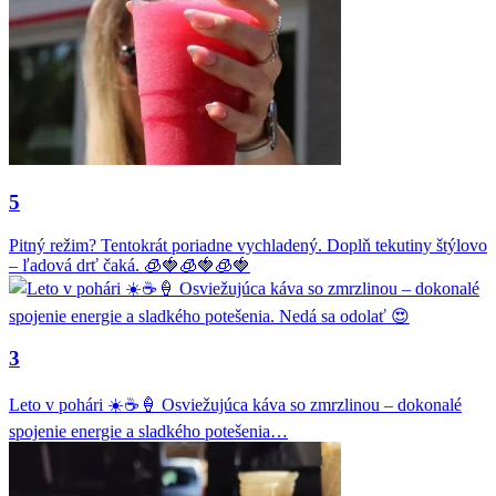
5
Pitný režim? Tentokrát poriadne vychladený. Doplň tekutiny štýlovo
– ľadová drť čaká. 🧊🍓🧊🍓🧊🍓
3
Leto v pohári ☀️☕🍦 Osviežujúca káva so zmrzlinou – dokonalé
spojenie energie a sladkého potešenia…