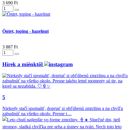
3 690 Ft
Öntet, toping - hazelnut
3 887 Ft
Hírek a miénktől
5
Niekedy stačí spomaliť, dopriať si obľúbenú zmrzlinu a na chvíľu
zabudnúť na všetko okolo. Presne t…