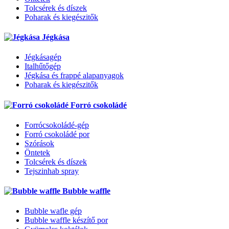
Tolcsérek és díszek
Poharak és kiegészitők
Jégkása
Jégkásagép
Italhűtőgép
Jégkása és frappé alapanyagok
Poharak és kiegészitők
Forró csokoládé
Forrócsokoládé-gép
Forró csokoládé por
Szórások
Öntetek
Tolcsérek és díszek
Tejszinhab spray
Bubble waffle
Bubble wafle gép
Bubble waffle készítő por