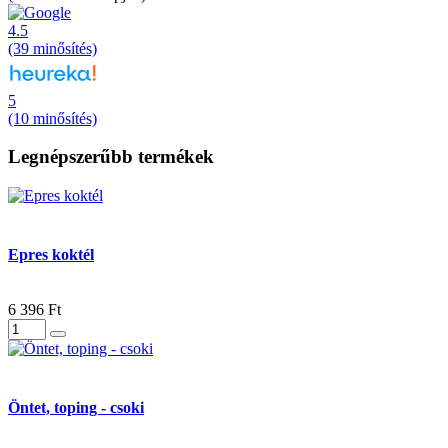
4.5
(39 minősítés)
5
(10 minősítés)
Legnépszerűbb termékek
Epres koktél
6 396 Ft
Öntet, toping - csoki